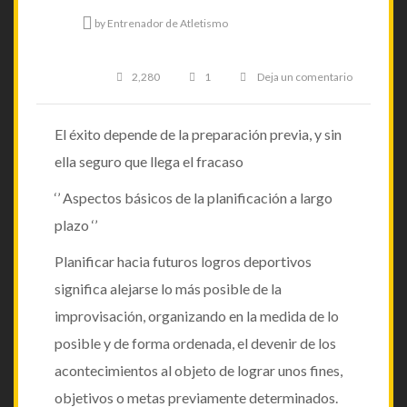
on
by
Entrenador de Atletismo
2,280
1
Deja un comentario
El
éxito
El éxito depende de la preparación previa, y sin
ella seguro que llega el fracaso
depende
‘’ Aspectos básicos de la planificación a largo
plazo ‘’
de
Planificar hacia futuros logros deportivos
significa alejarse lo más posible de la
la
improvisación,
organizando en la medida de lo
posible y de forma ordenada, el devenir de los
preparació
acontecimientos al objeto de lograr unos fines,
objetivos o metas previamente determinados.
previa