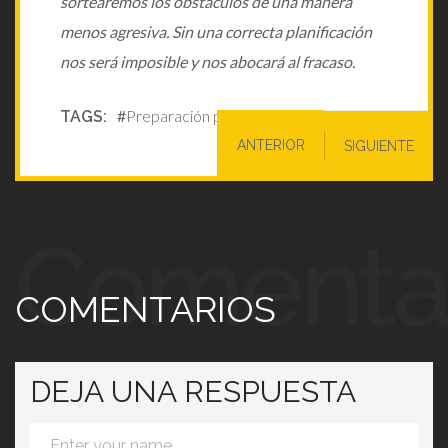
sortearemos los obstáculos de una manera
menos agresiva. Sin una correcta planificación
nos será imposible y nos abocará al fracaso.
Tags
Navegació
Preparación previa atletismo
ANTERIOR
SIGUIENTE
de
entradas
Comenta
COMENTARIOS
DEJA UNA RESPUESTA