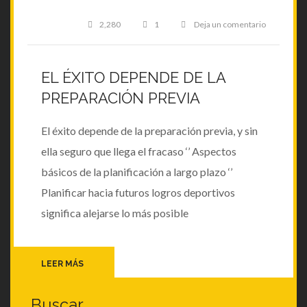
on
2,280
1
Deja un comentario
El
éxito
EL ÉXITO DEPENDE DE LA
PREPARACIÓN PREVIA
depende
El éxito depende de la preparación previa, y sin
de
ella seguro que llega el fracaso ‘’ Aspectos
básicos de la planificación a largo plazo ‘’
la
Planificar hacia futuros logros deportivos
significa alejarse lo más posible
preparació
EL ÉXITO DEPENDE DE LA PREPARACIÓN PREVIA
LEER MÁS
previa
Buscar