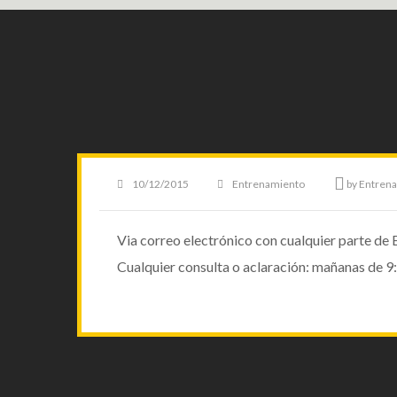
Posted
10/12/2015
Categories
Entrenamientos
,
Sidebar Post
by
Entrena
on
Via correo electrónico con cualquier parte de
Cualquier consulta o aclaración: mañanas de 9