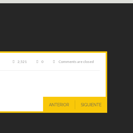
2,521
0
Comments are closed
Entrenamientos
a
distancia
Navegación
ANTERIOR
SIGUIENTE
de
0
entradas
Comments