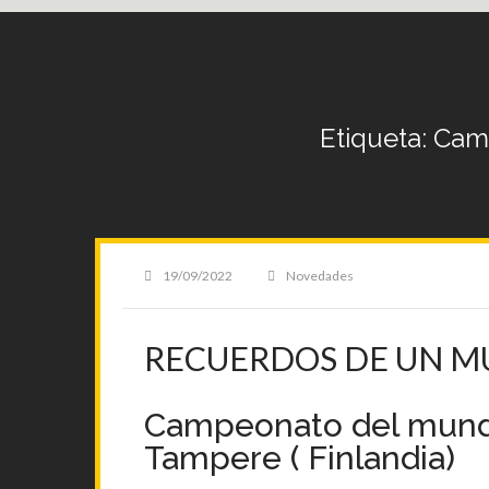
Etiqueta:
Camp
Posted
19/09/2022
Categories
Novedades
on
RECUERDOS DE UN M
Campeonato del mundo
Tampere ( Finlandia)