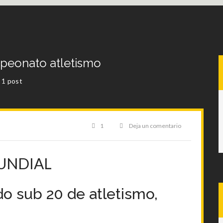
eonato atletismo
1 post
1
Deja un comentario
Recuerdos
de
UNDIAL
un
 sub 20 de atletismo,
mundial