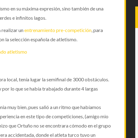
tismo
en su máxima expresión, sino también de una
rdes e infinitos lagos.
 realizar un
entrenamiento pre-competición
, para
on la
selección española de atletismo
.
ora local, tenía lugar la
semifinal de 3000 obstáculos
.
y por lo que se había trabajado durante 4 largas
enia muy bien, pues salió a un ritmo que habíamos
xperiencia en este tipo de competiciones, (amigo mio
 hizo que
Ortuño
no se encontrara cómodo en el grupo
rera accidentada, donde el atleta turco tuvo un