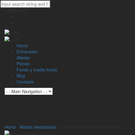
645866409
Facebook
Instagram
Home
Entrenador
Atletas
Planes
Fondo y medio fondo
Blog
Contacto
paula-viciano-cansino-
atletismo
Home
/
Atletas destacados
/
paula-viciano-cansino-atletismo
Skip