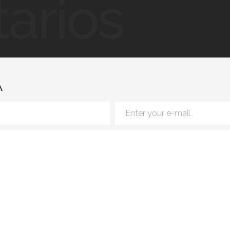
arios
A